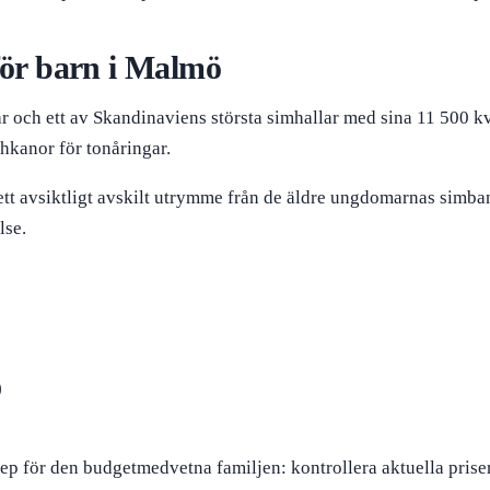
för barn i Malmö
ch ett av Skandinaviens största simhallar med sina 11 500 kva
chkanor för tonåringar.
ett avsiktligt avskilt utrymme från de äldre ungdomarnas simban
lse.
)
nep för den budgetmedvetna familjen: kontrollera aktuella pris