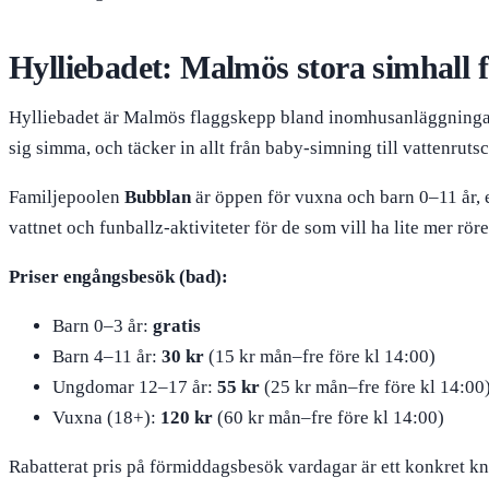
Hylliebadet: Malmös stora simhall 
Hylliebadet är Malmös flaggskepp bland inomhusanläggningar o
sig simma, och täcker in allt från baby-simning till vattenruts
Familjepoolen
Bubblan
är öppen för vuxna och barn 0–11 år, 
vattnet och funballz-aktiviteter för de som vill ha lite mer röre
Priser engångsbesök (bad):
Barn 0–3 år:
gratis
Barn 4–11 år:
30 kr
(15 kr mån–fre före kl 14:00)
Ungdomar 12–17 år:
55 kr
(25 kr mån–fre före kl 14:00
Vuxna (18+):
120 kr
(60 kr mån–fre före kl 14:00)
Rabatterat pris på förmiddagsbesök vardagar är ett konkret k