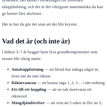
syskonen. Det kallas i forskningen för informell
taluppfattning, och det är det viktigaste matematiska du kan
ge barnet före skolstart.
Här är hur du gör det utan att det blir krystat.
Vad det är (och inte är)
I åldern 3–7 år bygger barn fyra grundkomponenter som
senare blir riktig matte:
Antalsuppfattning
— att förstå hur många något är,
även när du inte räknar
Räkneramsan
— att kunna säga 1, 2, 3… i rätt ordning
Ett-till-ett-koppling
— att en sak motsvarar ett
räkneord
Mängdjämförelser
— att veta att 5 saker är fler än 3,