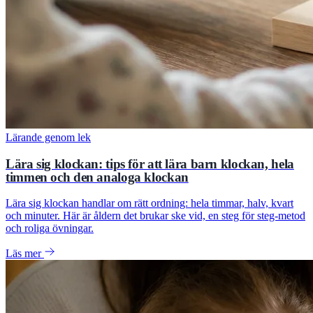
Lärande genom lek
Lära sig klockan: tips för att lära barn klockan, hela
timmen och den analoga klockan
Lära sig klockan handlar om rätt ordning: hela timmar, halv, kvart
och minuter. Här är åldern det brukar ske vid, en steg för steg-metod
och roliga övningar.
Läs mer