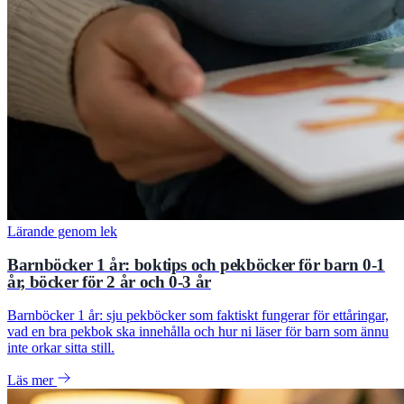
Lärande genom lek
Barnböcker 1 år: boktips och pekböcker för barn 0-1
år, böcker för 2 år och 0-3 år
Barnböcker 1 år: sju pekböcker som faktiskt fungerar för ettåringar,
vad en bra pekbok ska innehålla och hur ni läser för barn som ännu
inte orkar sitta still.
Läs mer