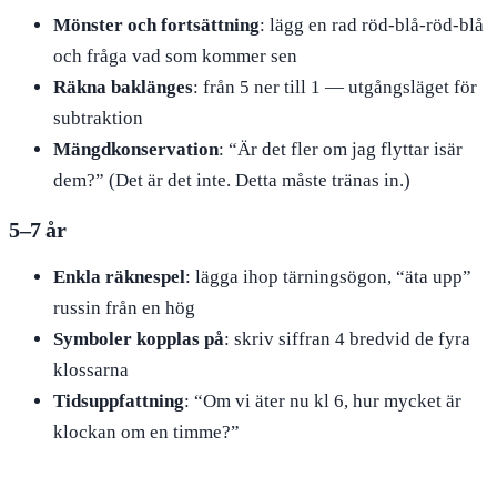
Mönster och fortsättning
: lägg en rad röd-blå-röd-blå
och fråga vad som kommer sen
Räkna baklänges
: från 5 ner till 1 — utgångsläget för
subtraktion
Mängdkonservation
: “Är det fler om jag flyttar isär
dem?” (Det är det inte. Detta måste tränas in.)
5–7 år
Enkla räknespel
: lägga ihop tärningsögon, “äta upp”
russin från en hög
Symboler kopplas på
: skriv siffran 4 bredvid de fyra
klossarna
Tidsuppfattning
: “Om vi äter nu kl 6, hur mycket är
klockan om en timme?”