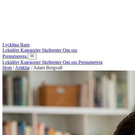
Lyckliga Barn
Lekidéer
Kategorier
Skribenter
Om oss
Prenumerera
Lekidéer
Kategorier
Skribenter
Om oss
Prenumerera
Hem
/
Artiklar
/
Adam Bergvall