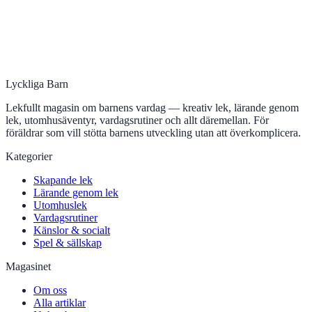
Lyckliga Barn
Lekfullt magasin om barnens vardag — kreativ lek, lärande genom
lek, utomhusäventyr, vardagsrutiner och allt däremellan. För
föräldrar som vill stötta barnens utveckling utan att överkomplicera.
Kategorier
Skapande lek
Lärande genom lek
Utomhuslek
Vardagsrutiner
Känslor & socialt
Spel & sällskap
Magasinet
Om oss
Alla artiklar