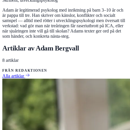
Skribent, utvecklingspsykolog
Adam är legitimerad psykolog med inriktning på barn 3–10 år och
är pappa till tre. Han skriver om känslor, konflikter och socialt
samspel — alltid med rötter i utvecklingspsykologi men översatt till
verkstad: vad gör man när treåringen får raseriutbrott på ICA, eller
när sjuåringen inte vill gå till skolan? Adams texter ger ord på det
som händer, och konkreta nästa-steg.
Artiklar av Adam Bergvall
8 artiklar
FRÅN REDAKTIONEN
Alla artiklar