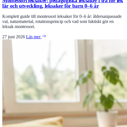
Montessori leksaker: pedagogiska leksaker i trä för lek
lär och utveckling, leksaker för barn 0–6 år
Komplett guide till montessori leksaker för 0–6 år: åldersanpassade
val, naturmaterial, rotationsprincip och vad som faktiskt gör en
leksak montessori.
27 juni 2026
Läs mer