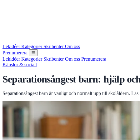
Lekidéer
Kategorier
Skribenter
Om oss
Prenumerera
Lekidéer
Kategorier
Skribenter
Om oss
Prenumerera
Känslor & socialt
Separationsångest barn: hjälp och
Separationsångest barn är vanligt och normalt upp till skolåldern. Läs