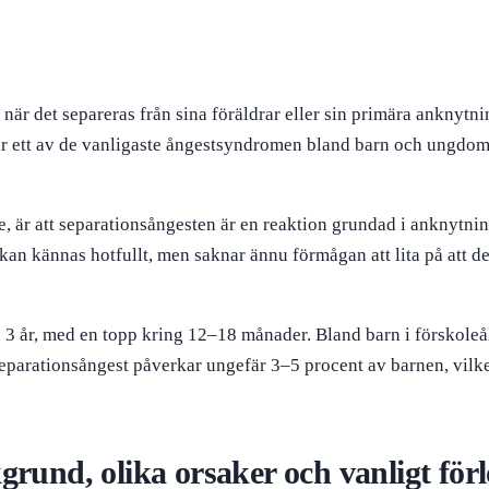
 när det separeras från sina föräldrar eller sin primära anknyt
t är ett av de vanligaste ångestsyndromen bland barn och ungdom
ngre, är att separationsångesten är en reaktion grundad i anknytn
t kan kännas hotfullt, men saknar ännu förmågan att lita på att d
3 år, med en topp kring 12–18 månader. Bland barn i förskoleål
eparationsångest påverkar ungefär 3–5 procent av barnen, vilket
grund, olika orsaker och vanligt för